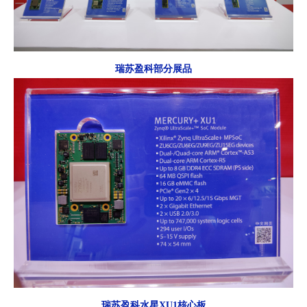
瑞苏盈科部分展品
瑞苏盈科
水星XU1核心板