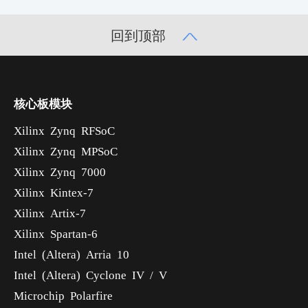
回到顶部
核心板模块
Xilinx Zynq RFSoC
Xilinx Zynq MPSoC
Xilinx Zynq 7000
Xilinx Kintex-7
Xilinx Artix-7
Xilinx Spartan-6
Intel (Altera) Arria 10
Intel (Altera) Cyclone IV / V
Microchip Polarfire