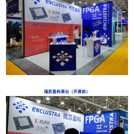
瑞苏盈科展台（开展前）