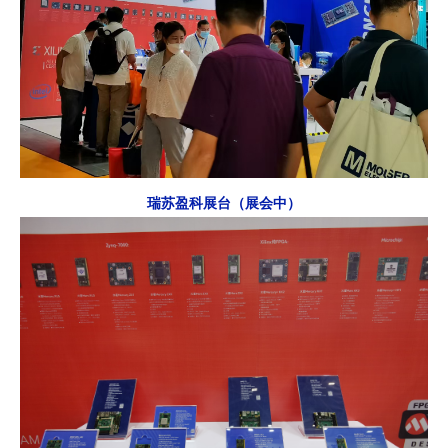
瑞苏盈科展台（展会中）