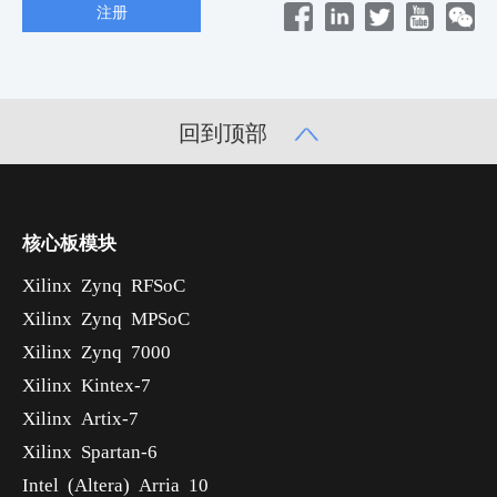
回到顶部
核心板模块
Xilinx Zynq RFSoC
Xilinx Zynq MPSoC
Xilinx Zynq 7000
Xilinx Kintex-7
Xilinx Artix-7
Xilinx Spartan-6
Intel (Altera) Arria 10