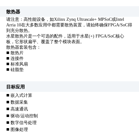
散热器
请注意：高性能设备，如Xilinx Zynq Ultrascale+ MPSoC或Intel
Arria 10在大多数应用中都需要散热装置，请始终确保FPGA/SoC得
到充分散热。
水星散热片是一个可选的配件，适用于水星(+) FPGA/SoC核心
板，它形状扁平、覆盖了整个模块表面。
散热器套装包含：
散热片
n
连接件
n
标准风扇
n
硅脂垫
n
目标应用
n
嵌入式计算
n
数据采集
n
高速通讯
n
驱动/运动控制
n
数字信号处理
n
图像处理