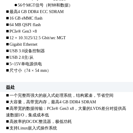
l
56个MGT信号（时钟和数据）
n
最高4 GB DDR4 ECC SDRAM
n
16 GB eMMC flash
n
64 MB QSPI flash
n
PCIe® Gen3 ×8
n
12 × 10.3125/12.5 Gbit/sec MGT
n
Gigabit Ethernet
n
USB 3.0设备控制器
n
USB 2.0主/从
n
5~15V单电源供电
n
尺寸小（74 × 54 mm）
益处
n
一个完整而强大的嵌入式处理系统，结构紧凑，节省空间
n
大容量，高带宽内存，最高4 GB DDR4 SDRAM
n
高带宽的数据传输：PCIe® Gen3 x8，大量的LVDS差分对提供高
速数据I/O，集成成本低
n
高效率的DC/DC整流器，极低功耗
n
支持Linux嵌入式操作系统