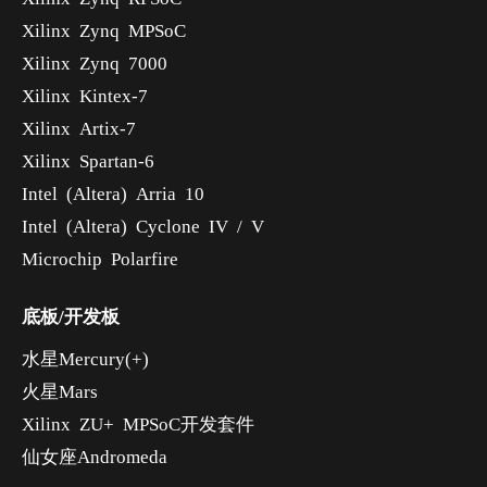
Xilinx Zynq MPSoC
Xilinx Zynq 7000
Xilinx Kintex-7
Xilinx Artix-7
Xilinx Spartan-6
Intel (Altera) Arria 10
Intel (Altera) Cyclone IV / V
Microchip Polarfire
底板/开发板
水星Mercury(+)
火星Mars
Xilinx ZU+ MPSoC开发套件
仙女座Andromeda