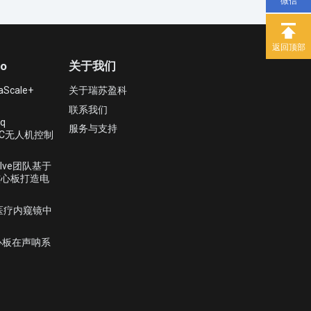
微信
返回顶部
o
关于我们
Scale+
关于瑞苏盈科
联系我们
q
服务与支持
PSoC无人机控制
lve团队基于
核心板打造电
K医疗内窥镜中
心板在声呐系