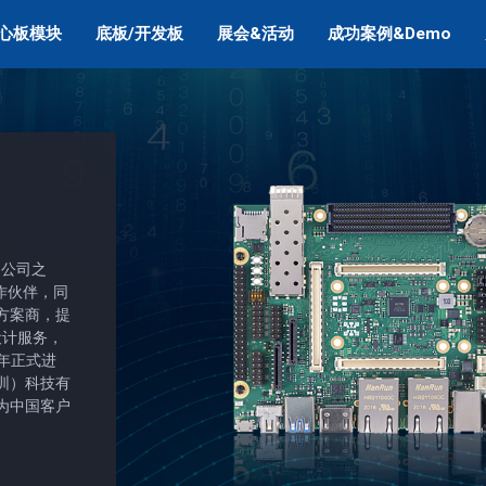
心板模块
底板/开发板
展会&活动
成功案例&Demo
流的公司之
合作伙伴，同
官方方案商，提
栈设计服务，
9年正式进
圳）科技有
为中国客户