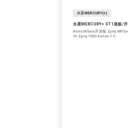
水星MERCURY(+)
水星MERCURY+ ST1底板/
Xilinx/Altera开发板 Zynq MPSoC
10 Zynq-7000 Kintex-7 C...