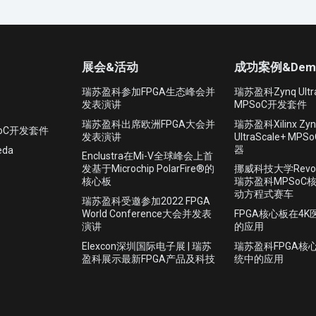
展会&活动
成功案例&Dem
瑞苏盈科参加FPGA生态峰会并
瑞苏盈科Zynq Ultra
发表演讲
MPSoC开发套件
瑞苏盈科出席欧洲FPGA大会并
瑞苏盈科Xilinx Zyn
MPSoC开发套件
发表演讲
UltraScale+ M
器
da
Enclustra在Mi-V全球峰会上首
发基于Microchip PolarFire®的
挪威科技大学Revo
核心板
瑞苏盈科MPSoC
动方程式赛车
瑞苏盈科受邀参加2022 FPGA
World Conference大会并发表
FPGA核心板在4
演讲
的应用
Elexcon深圳国际电子展 | 瑞苏
瑞苏盈科FPGA核
盈科展示最新FPGA产品及科技
统中的应用