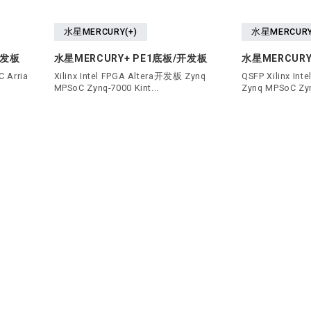
水星MERCURY(+)
水星MERCURY
开发板
水星MERCURY+ PE1底板/开发板
水星MERCURY
 Arria
Xilinx Intel FPGA Altera开发板 Zynq
QSFP Xilinx In
MPSoC Zynq-7000 Kint...
Zynq MPSoC Zyn