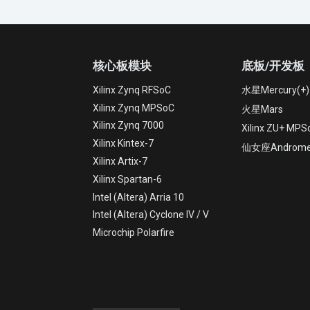
核心板模块
底板/开发板
Xilinx Zynq RFSoC
水星Mercury(+)
Xilinx Zynq MPSoC
火星Mars
Xilinx Zynq 7000
Xilinx ZU+ 
Xilinx Kintex-7
仙女座Androme
Xilinx Artix-7
Xilinx Spartan-6
Intel (Altera) Arria 10
Intel (Altera) Cyclone IV / V
Microchip Polarfire