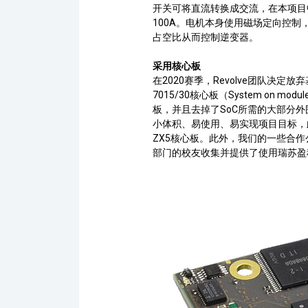
开关可将直流转换成交流，在本项目
100A。电机本身使用磁场定向控
占空比从而控制逆变器。
采用核心板
在2020赛季，
Revolve
团队决定放弃
7015/30
核心板（
System on modul
板，并且去掉了
SoC
所需的大部分外
小体积、易使用、易实现项目目标，此
ZX5
核心板。此外，我们的一些合作
部门的校友收集并提供了使用瑞苏盈