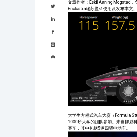
Tweet
文章作者：Eskil Aaning Mog
this
Enclustra瑞苏盈科使用及发布本文
Share
this
on
LinkedIn
Share
this
on
Facebook
Email
this
Print
this
大学生方程式汽车大赛（
Formula St
1000所大学的团队参加。来自挪威
赛车，其中包括5辆四驱电动车。