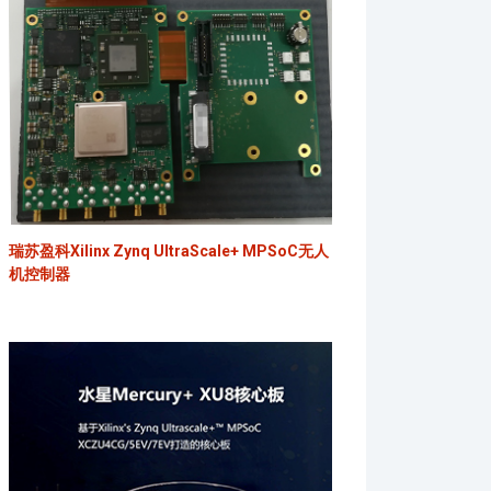
瑞苏盈科Xilinx Zynq UltraScale+ MPSoC无人
机控制器