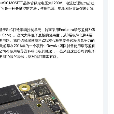
中
SiC MOSFET
晶体管额定电压为1200V、电流处理能力超过
制，它是一种矢量控制方法，使用电流、电压和位置反馈来计算
基于
SoC
打造车辆控制单元，转而采用
Enclustra
瑞苏盈科
ZX5
e, SoM
）。这大大降低了底板的复杂度，从8层板降低到4层
围电路。我们选择瑞苏盈科
ZX5
核心板主要是它极具竞争力的
前早在2016年的一个项目中
Revolve
团队就曾使用瑞苏盈科
公司有使用瑞苏盈科核心板的经验，一些来自这些公司的电子
科核心板的经验，这对我们非常有益。