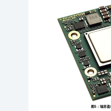
图5：瑞苏盈科X