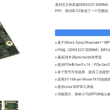
系列芯片和高速DDR4 ECC SDRAM、eMMC
PHY、双USB 3.0形成了一个完
基于Xilinx's Zynq Ultrascale+™ 
n
PS端（DDR4 ECC SDRAM）和
n
最高28.8 GByte/sec内存带宽
n
提供PCIe® Gen3 x 16，PCIe Gen2 x
n
多个型号可供选择，提供工业级型
n
采用3个168-pin Hirose FX10
n
提供Linux BSP和工具链
n
功能强大、身材小巧的FPGA核心
n