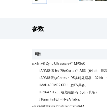
参数
属性
Xilinx® Zynq Ultrascale+™ MPSoC
n
ARM® 双核/四核Cortex™-A53（64 bit，最高
l
ARM®
双核Cortex™-R5实时处理器（32 bit
l
Mali-400MP2 GPU（仅EV具备）
l
H.264 / H.265 视频编解码（仅EV具备）
l
16nm FinFET+ FPGA fabric
l
PS端最高8 GB DDR4 ECC SDRAM
n