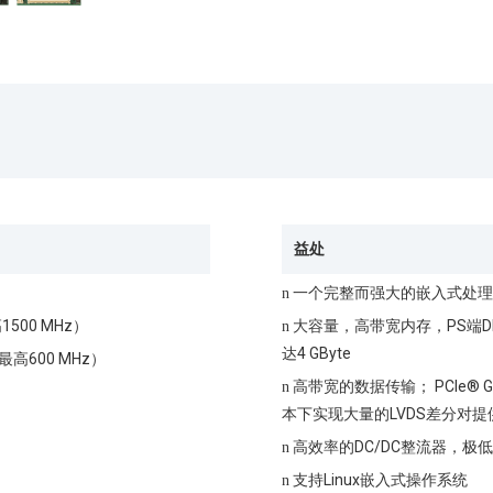
益处
一个完整而强大的嵌入式处
n
1500 MHz）
大容量，高带宽内存，PS端DDR4 
n
达4 GByte
，最高600 MHz）
高带宽的数据传输； PCIe® Gen
n
本下实现大量的LVDS差分对提
高效率的DC/DC整流器，极
n
支持Linux嵌入式操作系统
n