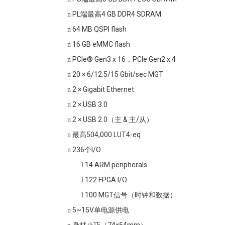
PL端最高4 GB DDR4 SDRAM
n
64 MB QSPI flash
n
16 GB eMMC flash
n
PCIe® Gen3 x 16，PCIe Gen2 x 4
n
20 × 6/12.5/15 Gbit/sec MGT
n
2 × Gigabit Ethernet
n
2 × USB 3.0
n
2 × USB 2.0（主 & 主/从）
n
最高504,000 LUT4-eq
n
236个I/O
n
14 ARM peripherals
l
122 FPGA I/O
l
100 MGT信号（时钟和数据）
l
5~15V单电源供电
n
身材小巧（74×54mm）